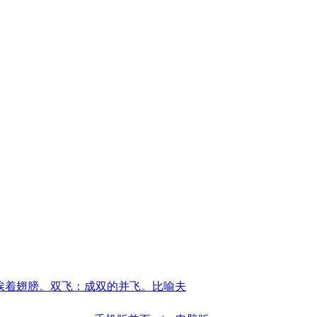
挨着翅膀。双飞：成双的并飞。比喻夫