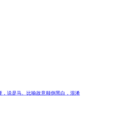
鹿，说是马。比喻故意颠倒黑白，混淆