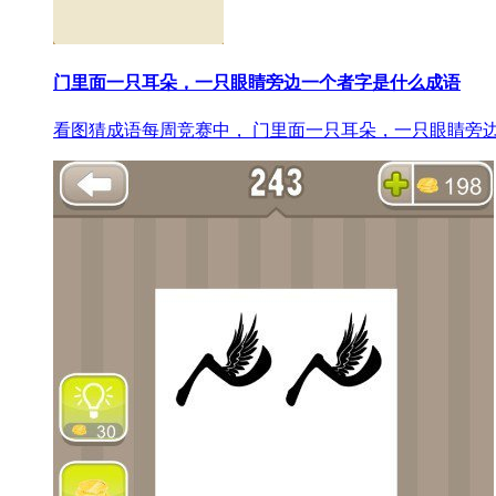
门里面一只耳朵，一只眼睛旁边一个者字是什么成语
看图猜成语每周竞赛中， 门里面一只耳朵，一只眼睛旁