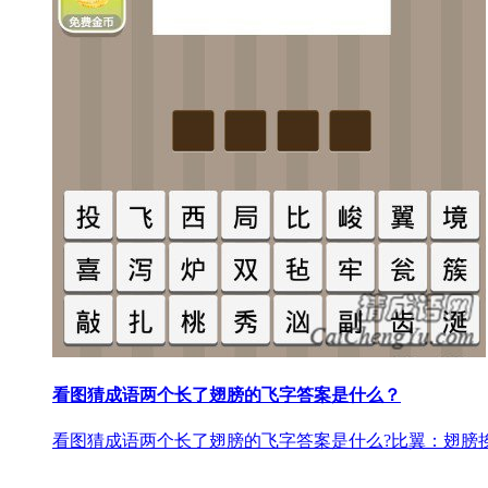
看图猜成语两个长了翅膀的飞字答案是什么？
看图猜成语两个长了翅膀的飞字答案是什么?比翼：翅膀