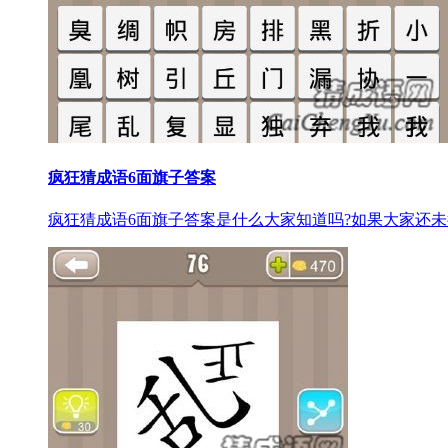
疯狂猜成语6面旗子答案
疯狂猜成语6面旗子答案是什么大家知道吗?如果大家还