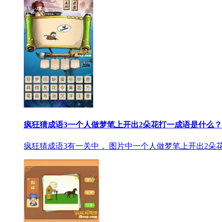
疯狂猜成语3一个人做梦笔上开出2朵花打一成语是什么？
疯狂猜成语3有一关中， 图片中一个人做梦笔上开出2朵