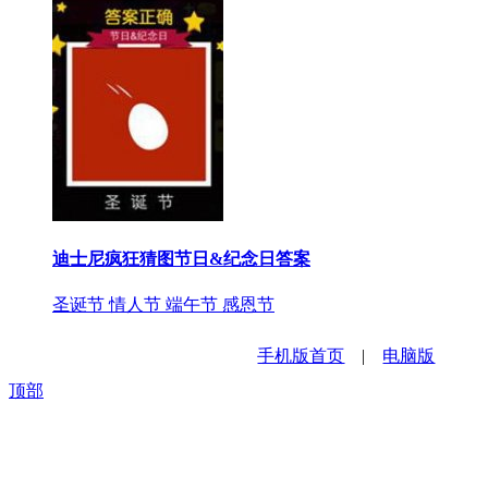
迪士尼疯狂猜图节日&纪念日答案
圣诞节 情人节 端午节 感恩节
手机版首页
|
电脑版
顶部