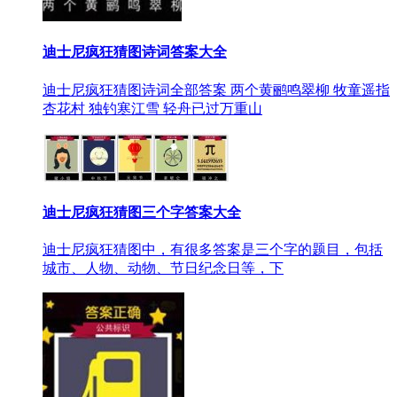
迪士尼疯狂猜图诗词答案大全
迪士尼疯狂猜图诗词全部答案 两个黄鹂鸣翠柳 牧童遥指
杏花村 独钓寒江雪 轻舟已过万重山
迪士尼疯狂猜图三个字答案大全
迪士尼疯狂猜图中，有很多答案是三个字的题目，包括
城市、人物、动物、节日纪念日等，下