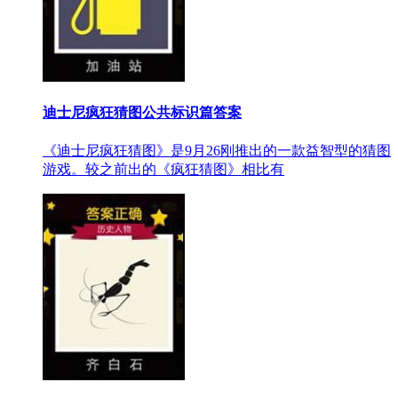
迪士尼疯狂猜图公共标识篇答案
《迪士尼疯狂猜图》是9月26刚推出的一款益智型的猜图
游戏。较之前出的《疯狂猜图》相比有